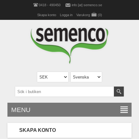
0418 - 490450
info [at] semenco.se
Skapa konto
Logga in
Varukorg
(0)
MENU
SKAPA KONTO