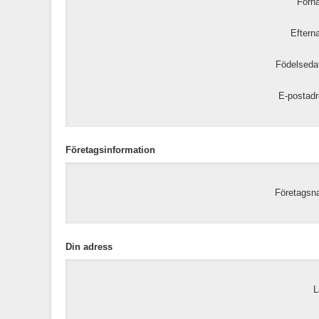
Förn
Eftern
Födelseda
E-postadr
Företagsinformation
Företagsn
Din adress
L