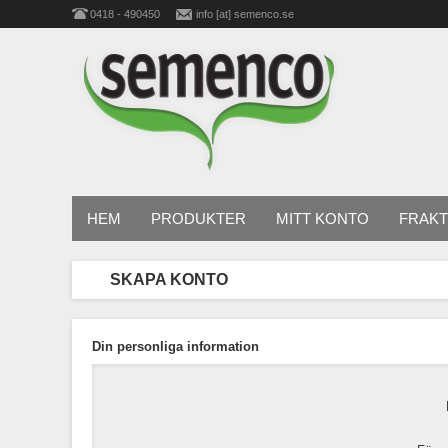
0418 - 490450
info [at] semenco.se
HEM
PRODUKTER
MITT KONTO
FRAKT
SKAPA KONTO
Din personliga information