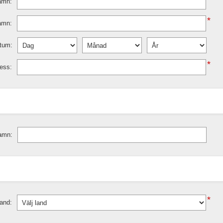
amn:
*
amn:
tum:
*
ess:
amn:
*
and: