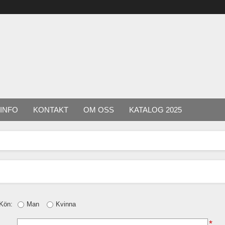
INFO
KONTAKT
OM OSS
KATALOG 2025
Kön:
Man
Kvinna
*