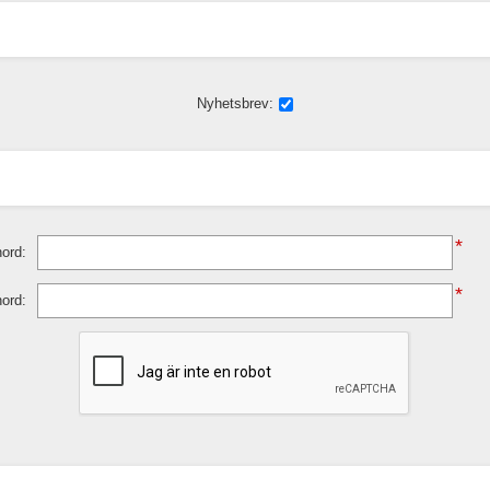
Nyhetsbrev:
*
ord:
*
nord: