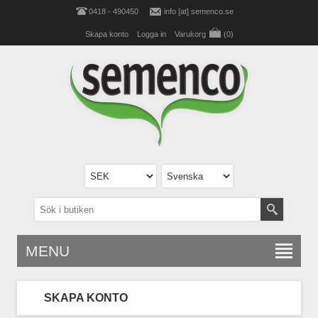
0418 - 490450
info [at] semenco.se
Skapa konto
Logga in
Varukorg
(0)
MENU
SKAPA KONTO