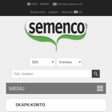
0418 - 490450
info [at] semenco.se
Skapa konto
Logga in
Varukorg
(0)
MENU
SKAPA KONTO