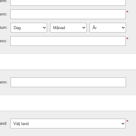
amn:
*
amn:
tum:
*
ess:
amn:
*
and: