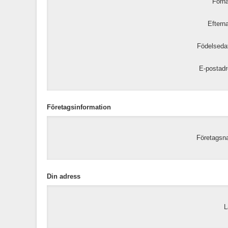
Förn
Eftern
Födelseda
E-postadr
Företagsinformation
Företagsn
Din adress
L