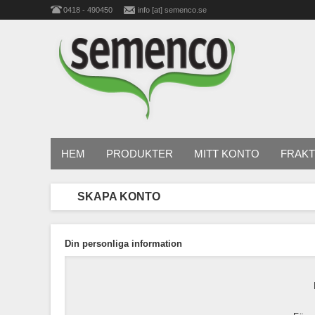
0418 - 490450
info [at] semenco.se
HEM
PRODUKTER
MITT KONTO
FRAKT
SKAPA KONTO
Din personliga information