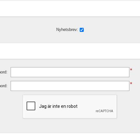
Nyhetsbrev:
*
ord:
*
nord: