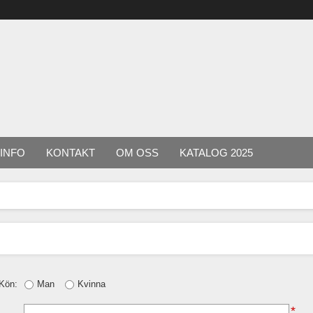
INFO
KONTAKT
OM OSS
KATALOG 2025
Kön:
Man
Kvinna
*