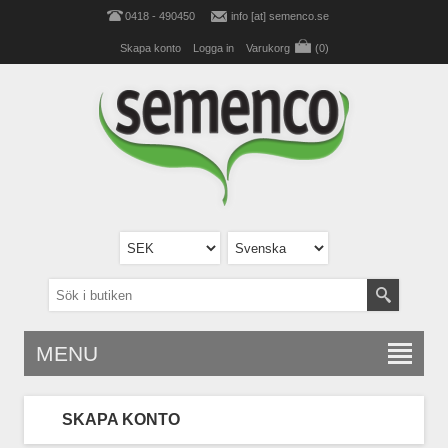
0418 - 490450
info [at] semenco.se
Skapa konto
Logga in
Varukorg
(0)
MENU
SKAPA KONTO