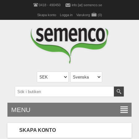
0418 - 490450
info [at] semenco.se
Skapa konto
Logga in
Varukorg
(0)
MENU
SKAPA KONTO