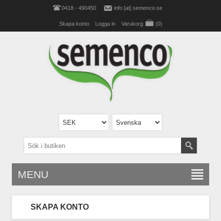
0418 - 490450
info [at] semenco.se
Skapa konto
Logga in
Varukorg
(0)
MENU
SKAPA KONTO