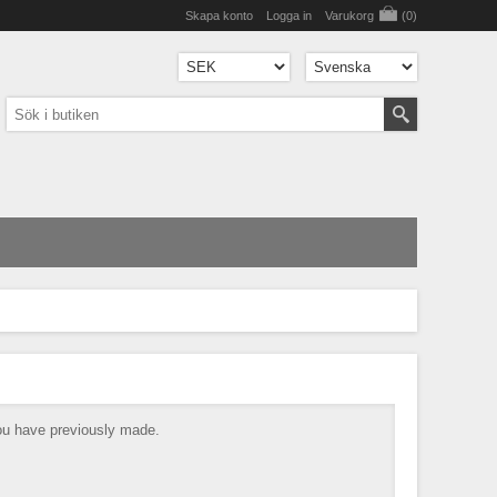
Skapa konto
Logga in
Varukorg
(0)
you have previously made.