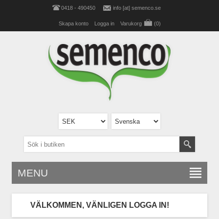
0418 - 490450
info [at] semenco.se
Skapa konto
Logga in
Varukorg
(0)
MENU
VÄLKOMMEN, VÄNLIGEN LOGGA IN!