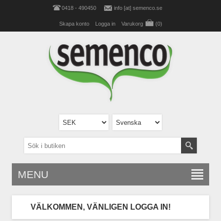
0418 - 490450
info [at] semenco.se
Skapa konto
Logga in
Varukorg
(0)
MENU
VÄLKOMMEN, VÄNLIGEN LOGGA IN!