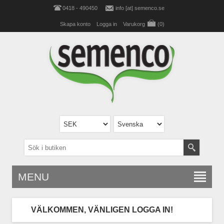
0418 - 490450
info [at] semenco.se
Skapa konto
Logga in
Varukorg
(0)
MENU
VÄLKOMMEN, VÄNLIGEN LOGGA IN!