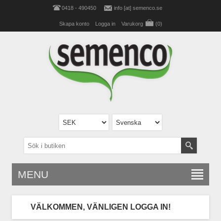
0418 - 490450
info [at] semenco.se
Skapa konto
Logga in
Varukorg
(0)
MENU
VÄLKOMMEN, VÄNLIGEN LOGGA IN!