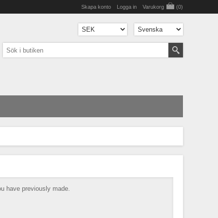
Skapa konto
Logga in
Varukorg
(0)
you have previously made.