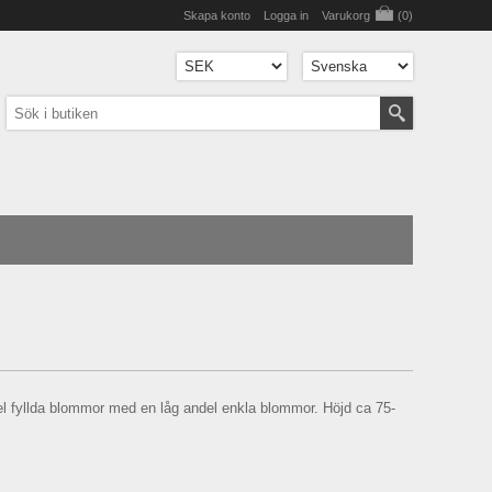
Skapa konto
Logga in
Varukorg
(0)
el fyllda blommor med en låg andel enkla blommor. Höjd ca 75-