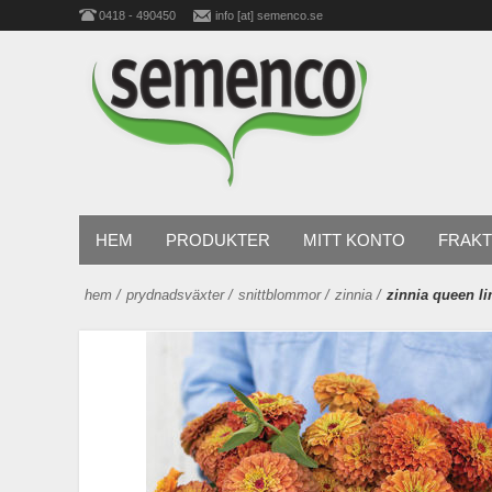
0418 - 490450
info [at] semenco.se
HEM
PRODUKTER
MITT KONTO
FRAKT
hem
/
prydnadsväxter
/
snittblommor
/
zinnia
/
zinnia queen l