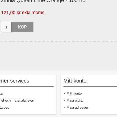
Zinnia Queen Lime Orange - 100 frö
121,00 kr exkl moms
mer services
Mitt konto
ta
Mitt konto
het och materialansvar
Mina ordrar
ta oss
Mina adresser