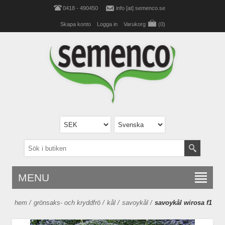
0418 - 490450
info [at] semenco.se
Skapa konto
Logga in
Varukorg
(0)
MENU
hem
/
grönsaks- och kryddfrö
/
kål
/
savoykål
/
savoykål wirosa f1