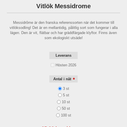
Vitlök Messidrome
Messidrôme är den franska referenssorten när det kommer till
vitlöksodling! Det är en mellantidig, pålitlig sort som fungerar i alla
lägen. Den är vit, flätbar och har gräddfärgade klyftor. Finns även
som ekologiskt utsäde!
Leverans
Hösten 2026
*
Antal i nät
3 st
5 st
10 st
50 st
100 st