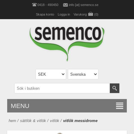
0418 - 490450
info [at] semenco.se
Skapa konto
Logga in
Varukorg
(0)
MENU
hem
/
sättlök & vitlök
/
vitlök
/
vitlök messidrome