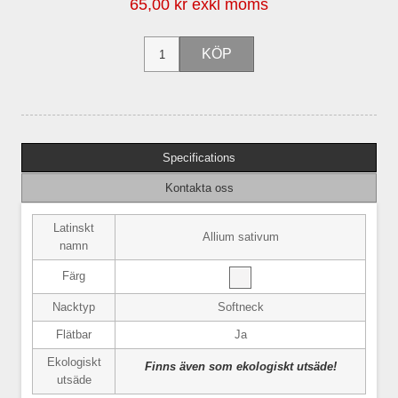
65,00 kr exkl moms
Specifications
Kontakta oss
Latinskt
Allium sativum
namn
Färg
Nacktyp
Softneck
Flätbar
Ja
Ekologiskt
Finns även som ekologiskt utsäde!
utsäde