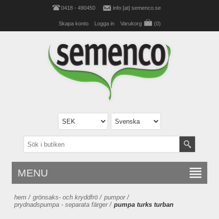
0418 - 490450
info [at] semenco.se
Skapa konto
Logga in
Varukorg
(0)
MENU
hem
/
grönsaks- och kryddfrö
/
pumpor
/
prydnadspumpa - separata färger
/
pumpa turks turban