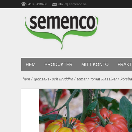
0418 - 490450
info [at] semenco.se
HEM
PRODUKTER
MITT KONTO
FRAKT
hem
/
grönsaks- och kryddfrö
/
tomat
/
tomat klassiker
/
körsbä