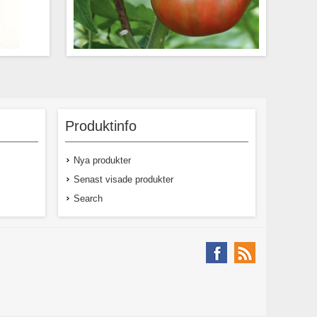
dling som
Noire de Crimee är en bifftomat med
30-35 cm.
något plattrund form med en förföriskt
 mjöldagg
rödsvart färg och ett mörkrött fruktkött.
Produktinfo
AV-märkt
Sorten har en djup och mycket god smak
giskt frö.
som inte gör dig besviken! Fruktvikt ca
145-190 gram.
Nya produkter
Senast visade produkter
Search
kl moms
29,00 kr exkl moms