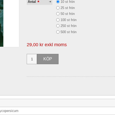
*
10 st frön
Antal
25 st frön
50 st frön
100 st frön
250 st frön
500 st frön
29,00 kr exkl moms
ycopersicum