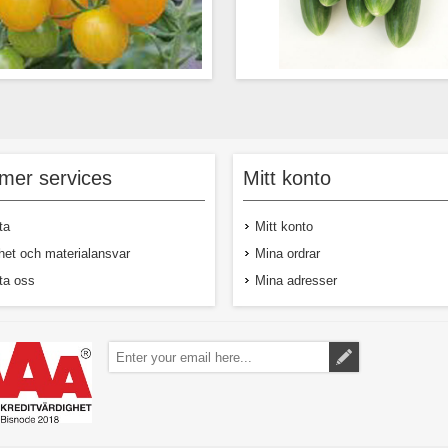
 liten tomat med klar orange färg.
Bella F1 är en sort för växthuso
blir lång och behöver bindas upp.
producerar slanggurkor om ca 
13-15 g
Den har bra motståndskraft mot
mer services
Mitt konto
och behöver bindas upp. KR
ekolo
ta
Mitt konto
het och materialansvar
Mina ordrar
ta oss
Mina adresser
30,00 kr exkl moms
75,00 kr ex