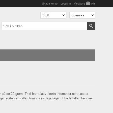
Skapa konto
Logga in
Varukorg
(0)
på ca 20 gram. Trixi har relativt korta internoder och passar
 går sorten att odla utomhus i soliga lägen. I båda fallen behöver