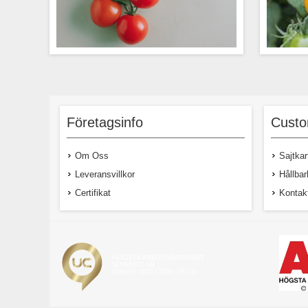
Välj Zuckertraube om du vill ha en
God,
tomatsort som kombinerar hög skörd och
Plantan 
tomater med hög sötma. Zuckertraube
Företagsinfo
Custo
har långa, förgrenade klasar. Den här
godistomaten på ca 15-20 gram är en
fröjd för dina smaklökar.
Om Oss
Sajtkar
Leveransvillkor
Hållbar
Certifikat
Kontak
29,00 kr exkl moms