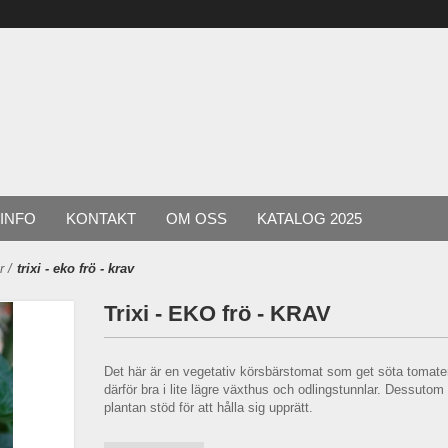
INFO
KONTAKT
OM OSS
KATALOG 2025
r
/
trixi - eko frö - krav
Trixi - EKO frö - KRAV
Det här är en vegetativ körsbärstomat som get söta tomater 
därför bra i lite lägre växthus och odlingstunnlar. Dessutom
plantan stöd för att hålla sig upprätt.