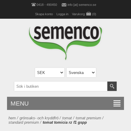
0418 - 490450
info [at] semenco.se
Skapa konto
Logga in
Varukorg
(0)
MENU
hem
/
grönsaks- och kryddfrö
/
tomat
/
tomat premium
/
standard premium
/
tomat tomicia rz f1 gspp