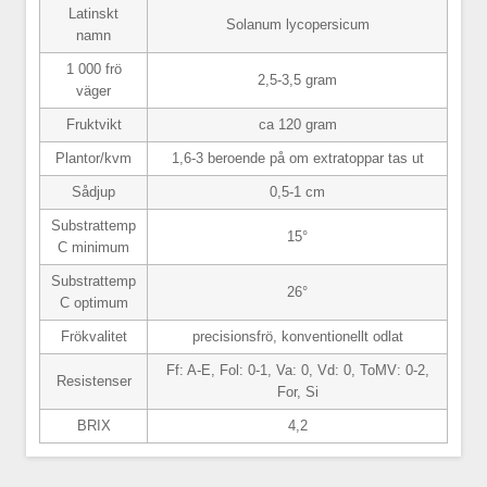
Latinskt
Solanum lycopersicum
namn
1 000 frö
2,5-3,5 gram
väger
Fruktvikt
ca 120 gram
Plantor/kvm
1,6-3 beroende på om extratoppar tas ut
Sådjup
0,5-1 cm
Substrattemp
15°
C minimum
Substrattemp
26°
C optimum
Frökvalitet
precisionsfrö, konventionellt odlat
Ff: A-E, Fol: 0-1, Va: 0, Vd: 0, ToMV: 0-2,
Resistenser
For, Si
BRIX
4,2