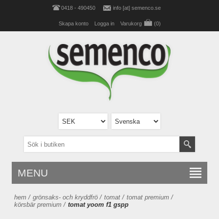
0418 - 490450
info [at] semenco.se
Skapa konto
Logga in
Varukorg
(0)
MENU
hem
/
grönsaks- och kryddfrö
/
tomat
/
tomat premium
/
körsbär premium
/
tomat yoom f1 gspp