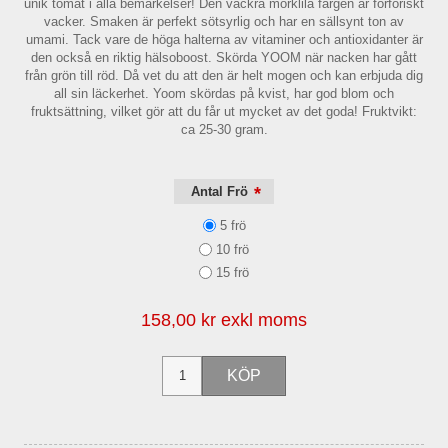
unik tomat i alla bemärkelser! Den vackra mörklila färgen är förföriskt
vacker. Smaken är perfekt sötsyrlig och har en sällsynt ton av
umami. Tack vare de höga halterna av vitaminer och antioxidanter är
den också en riktig hälsoboost. Skörda YOOM när nacken har gått
från grön till röd. Då vet du att den är helt mogen och kan erbjuda dig
all sin läckerhet. Yoom skördas på kvist, har god blom och
fruktsättning, vilket gör att du får ut mycket av det goda! Fruktvikt:
ca 25-30 gram.
*
Antal Frö
5 frö
10 frö
15 frö
158,00 kr exkl moms