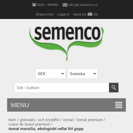
0418 - 490450
info [at] semenco.se
Skapa konto
Logga in
Varukorg
(0)
MENU
hem
/
grönsaks- och kryddfrö
/
tomat
/
tomat premium
/
coeur de boeuf premium
/
tomat marsilia, ekologiskt odlat frö gspp