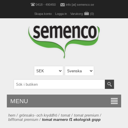
0418 - 490450
info [at] semenco.se
Skapa konto
Logga in
Varukorg
(0)
MENU
hem
/
grönsaks- och kryddfrö
/
tomat
/
tomat premium
/
bifftomat premium
/
tomat marnero f1 ekologisk gspp