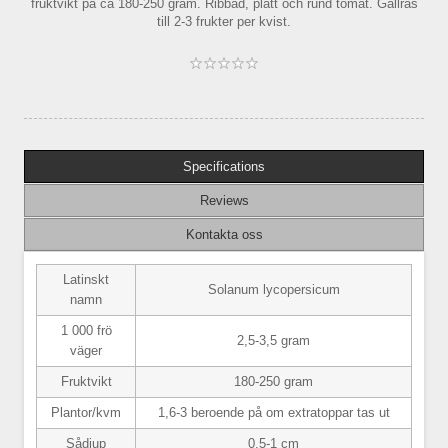
fruktvikt på ca 180-250 gram. Ribbad, platt och rund tomat. Gallras
till 2-3 frukter per kvist.
Specifications
Reviews
Kontakta oss
Latinskt
Solanum lycopersicum
namn
1 000 frö
2,5-3,5 gram
väger
Fruktvikt
180-250 gram
Plantor/kvm
1,6-3 beroende på om extratoppar tas ut
Sådjup
0,5-1 cm