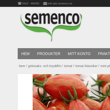
0418 - 490450
info [at] semenco.se
HEM
PRODUKTER
MITT KONTO
FRAKT
hem
/
grönsaks- och kryddfrö
/
tomat
/
tomat klassiker
/
mini 