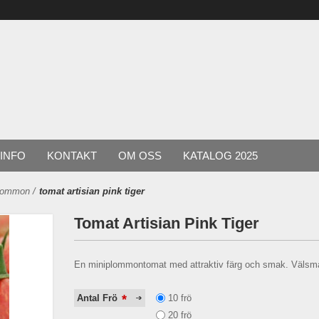
INFO
KONTAKT
OM OSS
KATALOG 2025
plommon
/
tomat artisian pink tiger
Tomat Artisian Pink Tiger
En miniplommontomat med attraktiv färg och smak. Välsma
*
10 frö
Antal Frö
20 frö