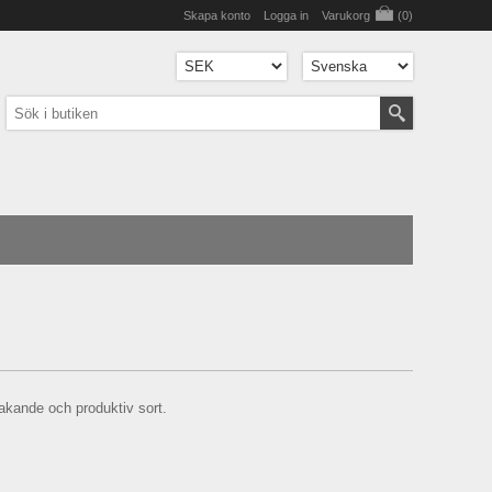
Skapa konto
Logga in
Varukorg
(0)
kande och produktiv sort.