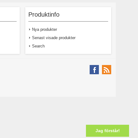
cker vars
Chili som ofta används till tapas, då
 i det här
stekta i olivolja med salt på. Styrkan på
på ca 20
frukterna varierar, en del kan vara starka
Produktinfo
lila färg
som en mildare chili medan andra som en
mpakt och
smakrik paprika. Skördas oftast gröna
duktion av
men mognar över i rött. KRAV-märkt
Nya produkter
alkongen
ekologiskt frö.
teplatsen!
Senast visade produkter
Search
kl moms
29,00 kr exkl moms
Jag förstår!