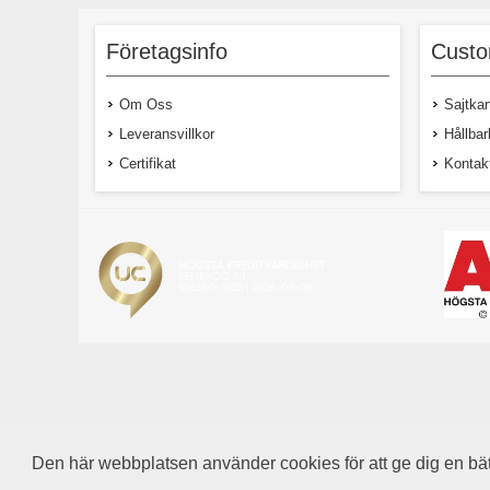
Artisan Blush Tiger är en miniplommon
God,
tomat, med vackert utseende och söt,
Plantan 
saftig smak. Plantan ger många röd-
Företagsinfo
Custo
orangea frukter , med en lång säsong.
Tålig mot sprickbildning.
Om Oss
Sajtkar
Leveransvillkor
Hållbar
Certifikat
Kontak
30,00 kr exkl moms
Den här webbplatsen använder cookies för att ge dig en bä