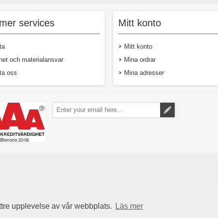
 liten tomat med klar orange färg.
Akoya är en busktomat som sti
blir lång och behöver bindas upp.
ovanliga färg sticker ut
13-15 g
segmentet. Körsbärstomaterna 
mer services
Mitt konto
gram mognar från en vackert svart
till djupt orange. Plantan är ko
lämpar sig därför till pro
ta
Mitt konto
hobbyplantor såväl som på b
eller u
het och materialansvar
Mina ordrar
ta oss
Mina adresser
30,00 kr exkl moms
31,00 kr ex
ttre upplevelse av vår webbplats.
Läs mer
Powered by
nopCommerce
Copyright © 2026 Semenco. Alla rättigheter reserverade.