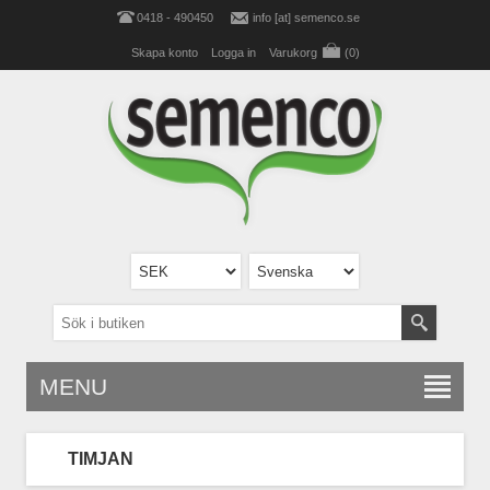
0418 - 490450
info [at] semenco.se
Skapa konto
Logga in
Varukorg
(0)
MENU
TIMJAN