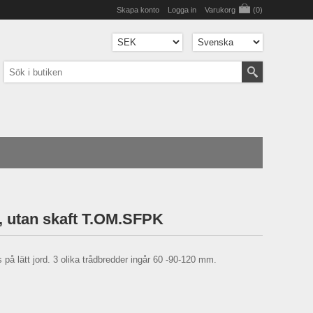
Skapa konto
Logga in
Varukorg
(0)
, utan skaft T.OM.SFPK
 på lätt jord. 3 olika trådbredder ingår 60 -90-120 mm.