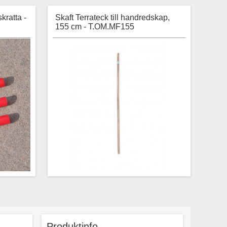
kratta -
Skaft Terrateck till handredskap,
155 cm - T.OM.MF155
ända med
Stabilt träskaft av ask, 155 cm långt.
packning.
Passar till Terratecks handredskap
Produktinfo