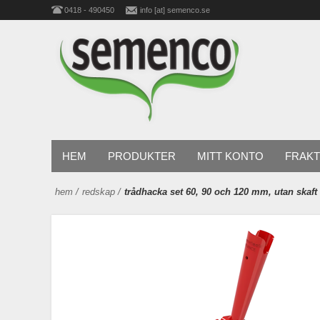
0418 - 490450
info [at] semenco.se
HEM
PRODUKTER
MITT KONTO
FRAKT
hem
/
redskap
/
trådhacka set 60, 90 och 120 mm, utan skaft