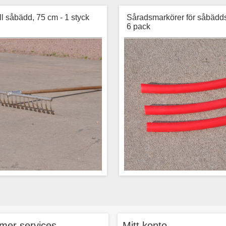
ill såbädd, 75 cm - 1 styck
Såradsmarkörer för såbädds
6 pack
Kratta till beredning av såbäddar i
Såradsmarkörer att anv
g odling, 75 cm bred. Krattan har
såbäddskrattan, 6 styck/för
envikt och är därför lätt att arbeta
mer services
Mitt konto