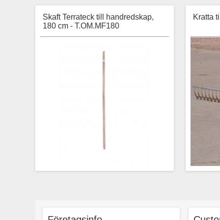
Skaft Terrateck till handredskap,
Kratta t
180 cm - T.OM.MF180
Stabilt träskaft av ask, 180 cm långt.
Passar till Terratecks handredskap.
småskali
låg eg
Företagsinfo
Custo