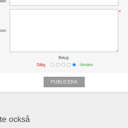
itel:
*
sion:
Betyg:
Dålig
Utmärkt
te också