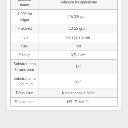
Solanum lycopersicum
namn
1 000 frö
2,5-3,5 gram
väger
Fruktvikt
13-15 gram
Typ
körsbärstomat
Färg
röd
Sådjup
0,5-1 cm
Substrattemp
15°
C minimum
Substrattemp
26°
C optimum
Frökvalitet
Konventionellt odlat
Resistenser
HR: ToMV 2a