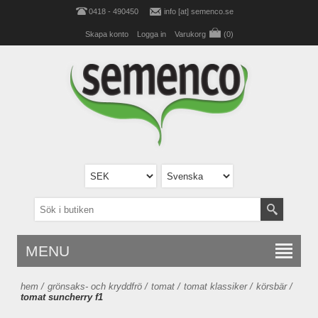
0418 - 490450
info [at] semenco.se
Skapa konto
Logga in
Varukorg
(0)
MENU
hem
/
grönsaks- och kryddfrö
/
tomat
/
tomat klassiker
/
körsbär
/
tomat suncherry f1