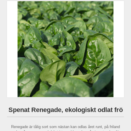
Spenat Renegade, ekologiskt odlat frö
Renegade är tålig sort som nästan kan odlas året runt, på friland