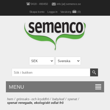
0418 - 490450
info [at] semenco.se
Skapa konto
Logga in
Varukorg
(0)
MENU
hem
/
grönsaks- och kryddfrö
/
babyleaf
/
spenat
/
spenat renegade, ekologiskt odlat frö