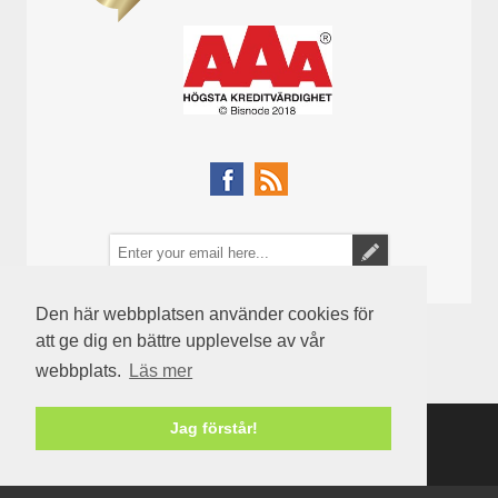
Den här webbplatsen använder cookies för
att ge dig en bättre upplevelse av vår
webbplats.
Läs mer
Jag förstår!
Powered by
nopCommerce
Copyright © 2026 Semenco. Alla rättigheter reserverade.