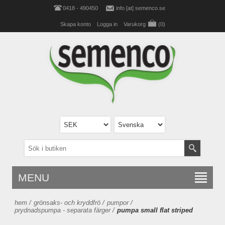
0418 - 490450
info [at] semenco.se
Skapa konto
Logga in
Varukorg
(0)
MENU
hem
/
grönsaks- och kryddfrö
/
pumpor
/
prydnadspumpa - separata färger
/
pumpa small flat striped