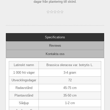
dagar från plantering till skörd.
Specifications
Reviews
Kontakta oss
Latinskt namn
Brassica oleracea var. botrytis L.
1 000 frö väger
3-4 gram
Utvecklingsdagar
72
Radavstånd
45-75 cm
Plantavstånd
35-50 cm
Sådjup
1-2 cm