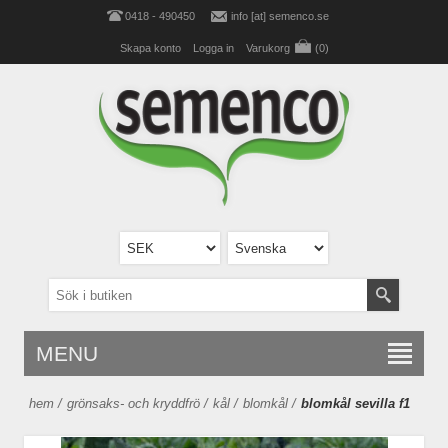
0418 - 490450
info [at] semenco.se
Skapa konto
Logga in
Varukorg
(0)
MENU
hem
/
grönsaks- och kryddfrö
/
kål
/
blomkål
/
blomkål sevilla f1