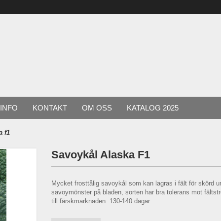
INFO
KONTAKT
OM OSS
KATALOG 2025
a f1
Savoykål Alaska F1
Mycket frosttålig savoykål som kan lagras i fält för skörd u
savoymönster på bladen, sorten har bra tolerans mot fältstr
till färskmarknaden. 130-140 dagar.