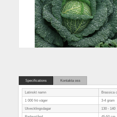
Specifications
Kontakta oss
Latinskt namn
Brassica o
1 000 frö väger
3-4 gram
Utvecklingsdagar
130 - 140
Radavstånd
45-50 cm