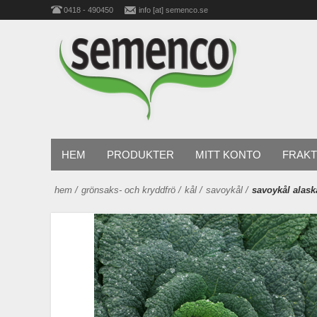
0418 - 490450
info [at] semenco.se
HEM
PRODUKTER
MITT KONTO
FRAKT
hem
/
grönsaks- och kryddfrö
/
kål
/
savoykål
/
savoykål alask