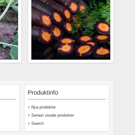
ande sort
80-95 dgr En purpurfärgad morot med
rund till
orange mitt, som ger extar trevligt
et. Fin i
utseende när man slantar den. Ger ett fint
Produktinfo
från sådd
inslag till exempel tillsammans i buntar
till skörd.
med Rainbow F1. Den ska helst ätas rå
eftersom den tappar färgintensitet när den
Nya produkter
ångas eller kokas. Purple Haze har bra
blast och något konisk, ganska lång,
Senast visade produkter
slank rot. En läcker sort att ha som
aptitretare i butiken!
Search