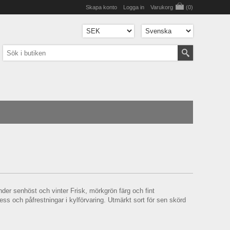
Skapa konto
Logga in
Varukorg
(0)
nder senhöst och vinter Frisk, mörkgrön färg och fint
ess och påfrestningar i kylförvaring. Utmärkt sort för sen skörd