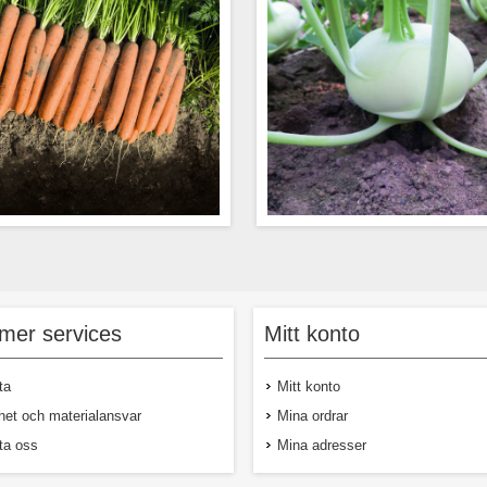
 Mycket välkänd sort till den allra
Tidig, grön kålrabbi. Kraftigväx
 lagringen. Nerac är en stabil sort
med rakt uppstående blad. Flat
 alltid levererar och alltid ger hög
formen och med bra inre kvalit
mer services
Mitt konto
Moroten är välfylld, snygg och tål
smaken och texturen. 66 dagar 
 hantering i sortering och lager. En
riktig trotjänare!
ta
Mitt konto
het och materialansvar
Mina ordrar
ta oss
Mina adresser