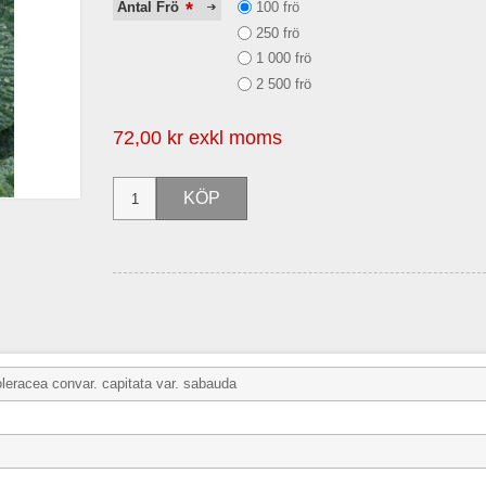
*
100 frö
Antal Frö
250 frö
1 000 frö
2 500 frö
72,00 kr exkl moms
leracea convar. capitata var. sabauda