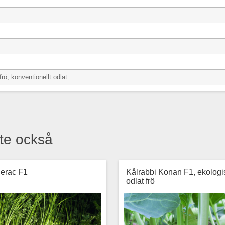
frö, konventionellt odlat
te också
erac F1
Kålrabbi Konan F1, ekologi
odlat frö