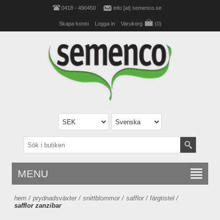
0418 - 490450
info [at] semenco.se
Skapa konto
Logga in
Varukorg
(0)
MENU
hem
/
prydnadsväxter
/
snittblommor
/
safflor / färgtistel
/
safflor zanzibar