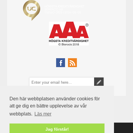
Den här webbplatsen använder cookies för
att ge dig en bättre upplevelse av vår
webbplats.
Läs mer
Jag förstår!
Powered by
nopCommerce