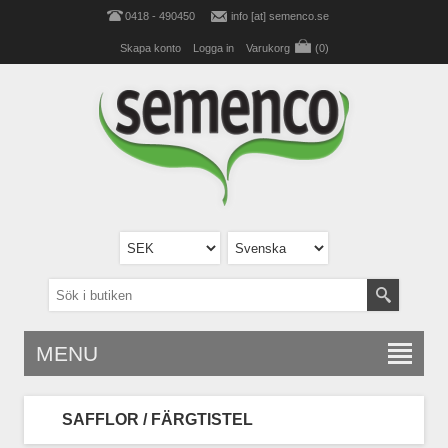
0418 - 490450
info [at] semenco.se
Skapa konto
Logga in
Varukorg
(0)
MENU
SAFFLOR / FÄRGTISTEL