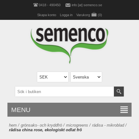
0418 - 490450
info [at] semenco.se
Skapa konto
Logga in
Varukorg
(0)
MENU
hem
/
grönsaks- och kryddfrö
/
microgreens
/
rädisa - mikroblad
/
rädisa china rose, ekologiskt odlat frö