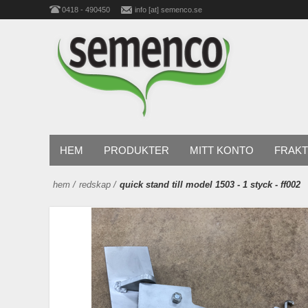
0418 - 490450
info [at] semenco.se
HEM
PRODUKTER
MITT KONTO
FRAKT
hem
/
redskap
/
quick stand till model 1503 - 1 styck - ff002