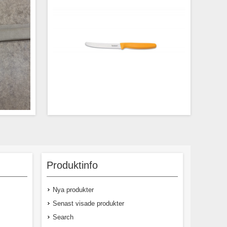
5 styck.
Tandat blad för skörd av Sallat, babyleaf,
spenat
Produktinfo
Nya produkter
Senast visade produkter
Search