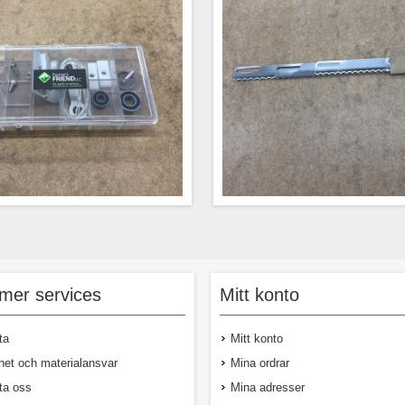
ller de vanligaste slitdelarna som
Sats om 
drivrem och kniv.
mer services
Mitt konto
ta
Mitt konto
het och materialansvar
Mina ordrar
ta oss
Mina adresser