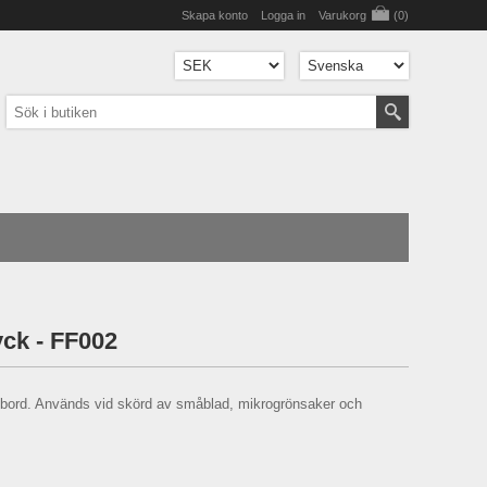
Skapa konto
Logga in
Varukorg
(0)
yck - FF002
å bord. Används vid skörd av småblad, mikrogrönsaker och