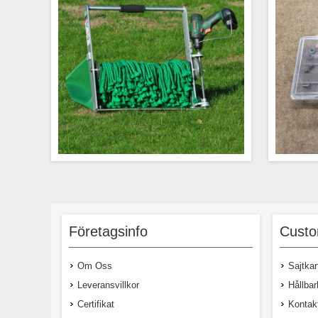
Enkel, men smidig och effektiv
Innehå
skördemaskin för småblad på friland och
mikrogrönsaker, ärt/solrosskott odlade i
Företagsinfo
Custo
brätte. Drivningen sker med vanlig
batteridriven skruvdragare (ingår ej). Vi
levererar med CE-märkning enligt
Om Oss
Sajtkar
Europeisk standard.
Leveransvillkor
Hållbar
Certifikat
Kontak