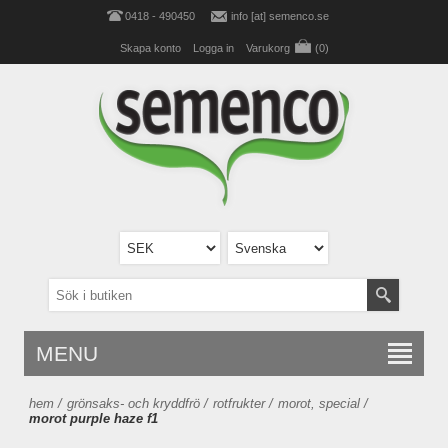
0418 - 490450
info [at] semenco.se
Skapa konto
Logga in
Varukorg
(0)
MENU
hem
/
grönsaks- och kryddfrö
/
rotfrukter
/
morot, special
/
morot purple haze f1