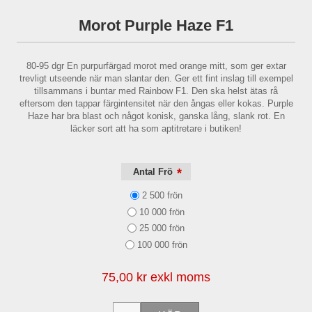
Morot Purple Haze F1
80-95 dgr En purpurfärgad morot med orange mitt, som ger extar
trevligt utseende när man slantar den. Ger ett fint inslag till exempel
tillsammans i buntar med Rainbow F1. Den ska helst ätas rå
eftersom den tappar färgintensitet när den ångas eller kokas. Purple
Haze har bra blast och något konisk, ganska lång, slank rot. En
läcker sort att ha som aptitretare i butiken!
*
Antal Frö
2 500 frön
10 000 frön
25 000 frön
100 000 frön
75,00 kr exkl moms