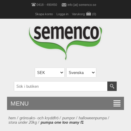
0418 - 490450
info [at] semenco.se
Skapa konto
Logga in
Varukorg
(0)
MENU
hem
/
grönsaks- och kryddfrö
/
pumpor
/
halloweenpumpa
/
stora under 20kg
/
pumpa one too many f1