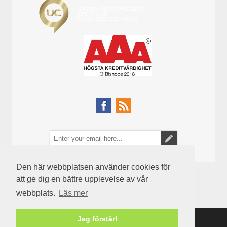
Den här webbplatsen använder cookies för
att ge dig en bättre upplevelse av vår
webbplats.
Läs mer
Jag förstår!
Powered by
nopCommerce