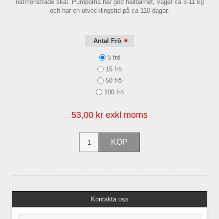
nätmönstrade skal. Pumporna har god hållbarhet, väger ca 8-11 kg
och har en utvecklingstid på ca 110 dagar.
*
Antal Frö
5 frö
15 frö
50 frö
100 frö
53,00 kr exkl moms
Kontakta oss