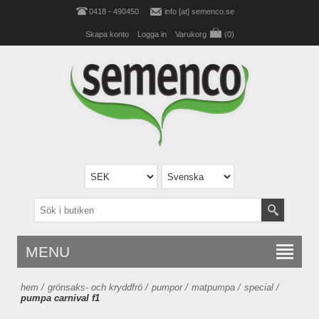
0418 - 490450
info [at] semenco.se
Skapa konto
Logga in
Varukorg
(0)
MENU
hem
/
grönsaks- och kryddfrö
/
pumpor
/
matpumpa
/
special
/
pumpa carnival f1