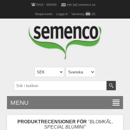
0418 - 490450
info [at] semenco.se
Skapa konto
Logga in
Varukorg
(0)
MENU
PRODUKTRECENSIONER FÖR
BLOMKÅL,
SPECIAL BLUMINI