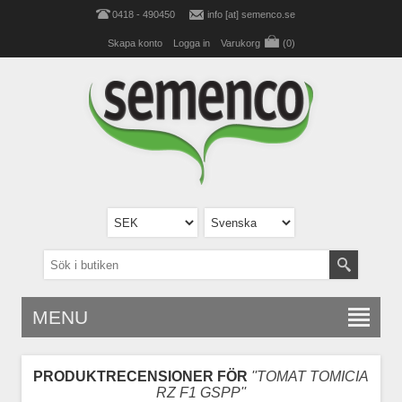
0418 - 490450
info [at] semenco.se
Skapa konto
Logga in
Varukorg
(0)
MENU
PRODUKTRECENSIONER FÖR
TOMAT TOMICIA
RZ F1 GSPP