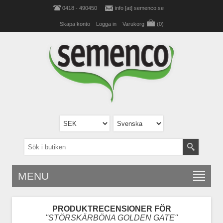
0418 - 490450
info [at] semenco.se
Skapa konto
Logga in
Varukorg
(0)
MENU
PRODUKTRECENSIONER FÖR
STÖRSKÄRBÖNA GOLDEN GATE