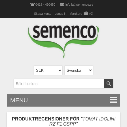
0418 - 490450
info [at] semenco.se
Skapa konto
Logga in
Varukorg
(0)
MENU
PRODUKTRECENSIONER FÖR
TOMAT IDOLINI
RZ F1 GSPP