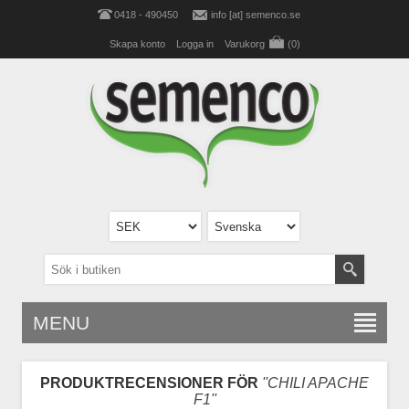
0418 - 490450
info [at] semenco.se
Skapa konto
Logga in
Varukorg
(0)
MENU
PRODUKTRECENSIONER FÖR
CHILI APACHE
F1