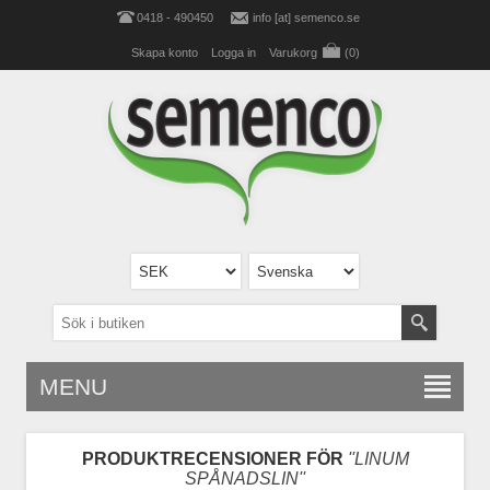
0418 - 490450
info [at] semenco.se
Skapa konto
Logga in
Varukorg
(0)
MENU
PRODUKTRECENSIONER FÖR
LINUM
SPÅNADSLIN