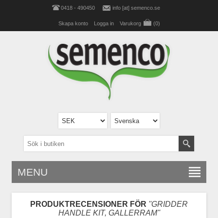
0418 - 490450
info [at] semenco.se
Skapa konto
Logga in
Varukorg
(0)
MENU
PRODUKTRECENSIONER FÖR
GRIDDER
HANDLE KIT, GALLERRAM