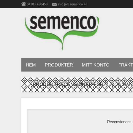
0418 - 490450
info [at] semenco.se
HEM
PRODUKTER
MITT KONTO
FRAKT
PRODUKTRECENSIONER FÖR
LIMONIUM 
Recensionens t