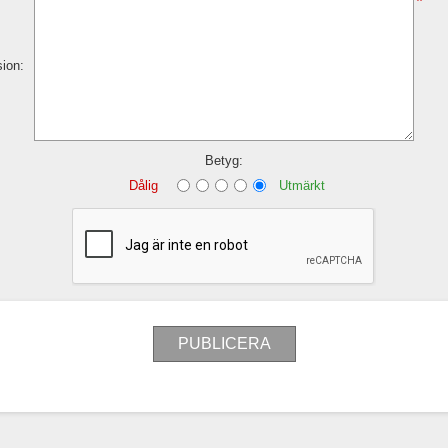
*
sion:
Betyg:
Dålig
Utmärkt