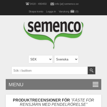
0418 - 490450
info [at] semenco.se
Skapa konto
Logga in
Varukorg
(0)
MENU
PRODUKTRECENSIONER FÖR
FÄSTE FÖR
RENSJÄRN MED PENDELRÖRELSE