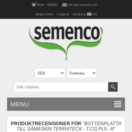
0418 - 490450
info [at] semenco.se
Skapa konto
Logga in
Varukorg
(0)
MENU
PRODUKTRECENSIONER FÖR
BOTTENPLATTA
TILL SÅMASKIN TERRATECK - T.CG.PL5 - R