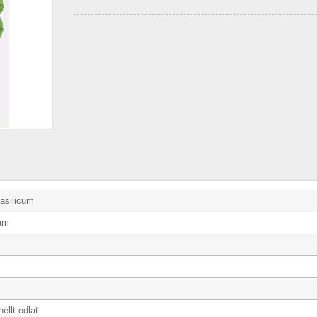
asilicum
ram
ellt odlat