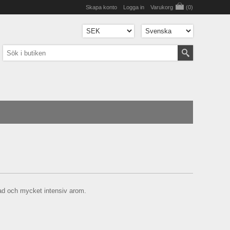
Skapa konto
Logga in
Varukorg
(0)
ad och mycket intensiv arom.