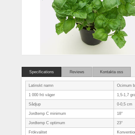
Specifications
Reviews
Kontakta oss
Latinskt namn
Ocimum b
1 000 frö väger
1,5-1,7 g
Sådjup
0-0,5 cm
Jordtemp C minimum
18°
Jordtemp C optimum
23°
Frökvalitet
Konvention