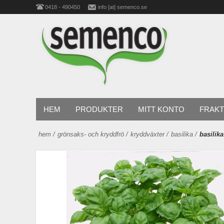
0418 - 490450
info [at] semenco.se
HEM
PRODUKTER
MITT KONTO
FRAKT
hem
/
grönsaks- och kryddfrö
/
kryddväxter
/
basilika
/
basilika