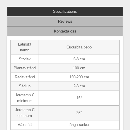
Specifications
Reviews
Kontakta oss
Latinskt
Cucurbita pepo
namn
Storlek
6-8 cm
Plantavstånd
100 cm
Radavstånd
150-200 cm
Sådjup
2-3 cm
Jordtemp C
15°
minimum
Jordtemp C
25°
optimum
Växtsätt
långa rankor