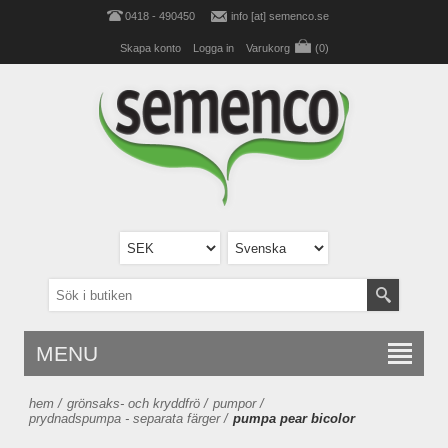
0418 - 490450
info [at] semenco.se
Skapa konto
Logga in
Varukorg
(0)
MENU
hem
/
grönsaks- och kryddfrö
/
pumpor
/
prydnadspumpa - separata färger
/
pumpa pear bicolor